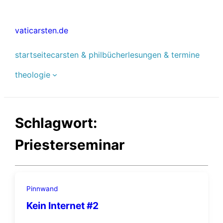
Zum
Inhalt
vaticarsten.de
springen
startseite
carsten & phil
bücher
lesungen & termine
theologie
Schlagwort:
Priesterseminar
Pinnwand
Kein Internet #2