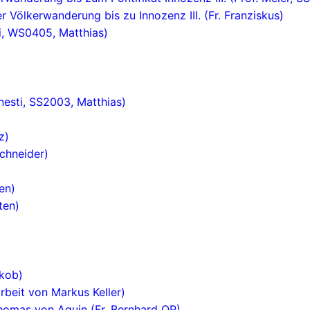
er Völkerwanderung bis zu Innozenz III. (Fr. Franziskus)
sti, WS0405, Matthias)
nesti, SS2003, Matthias)
z)
chneider)
en)
ten)
akob)
rbeit von Markus Keller)
Thomas von Aquin (Fr. Bernhard OP)