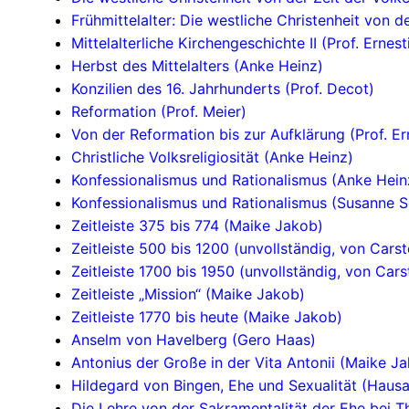
Frühmittelalter: Die westliche Christenheit von d
Mittelalterliche Kirchengeschichte II (Prof. Erne
Herbst des Mittelalters (Anke Heinz)
Konzilien des 16. Jahrhunderts (Prof. Decot)
Reformation (Prof. Meier)
Von der Reformation bis zur Aufklärung (Prof. Er
Christliche Volksreligiosität (Anke Heinz)
Konfessionalismus und Rationalismus (Anke Hein
Konfessionalismus und Rationalismus (Susanne S
Zeitleiste 375 bis 774 (Maike Jakob)
Zeitleiste 500 bis 1200 (unvollständig, von Carst
Zeitleiste 1700 bis 1950 (unvollständig, von Cars
Zeitleiste „Mission“ (Maike Jakob)
Zeitleiste 1770 bis heute (Maike Jakob)
Anselm von Havelberg (Gero Haas)
Antonius der Große in der Vita Antonii (Maike J
Hildegard von Bingen, Ehe und Sexualität (Hausa
Die Lehre von der Sakramentalität der Ehe bei 