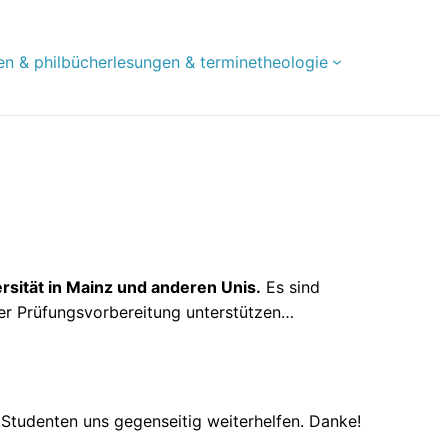
en & phil
bücher
lesungen & termine
theologie
sität in Mainz und anderen Unis.
Es sind
 der Prüfungsvorbereitung unterstützen…
Studenten uns gegenseitig weiterhelfen. Danke!