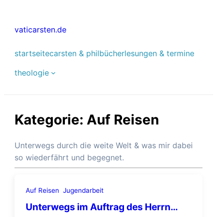
Zum
Inhalt
vaticarsten.de
springen
startseite
carsten & phil
bücher
lesungen & termine
theologie
Kategorie:
Auf Reisen
Unterwegs durch die weite Welt & was mir dabei
so wiederfährt und begegnet.
Auf Reisen
Jugendarbeit
Unterwegs im Auftrag des Herrn…