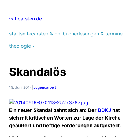
Zum
Inhalt
vaticarsten.de
springen
startseite
carsten & phil
bücher
lesungen & termine
theologie
Skandalös
19. Juni 2014
|
Jugendarbeit
Ein neuer Skandal bahnt sich an: Der
BDKJ
hat
sich mit kritischen Worten zur Lage der Kirche
geäußert und heftige Forderungen aufgestellt.