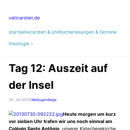
Zum
Inhalt
vaticarsten.de
springen
startseite
carsten & phil
bücher
lesungen & termine
theologie
Tag 12: Auszeit auf
der Insel
30. Juli 2013
|
Weltjugendtage
Heute morgen um kurz
vor sieben Uhr trafen wir uns noch einmal am
Colégio Santo Antônio
, unserer Katechesekirche,