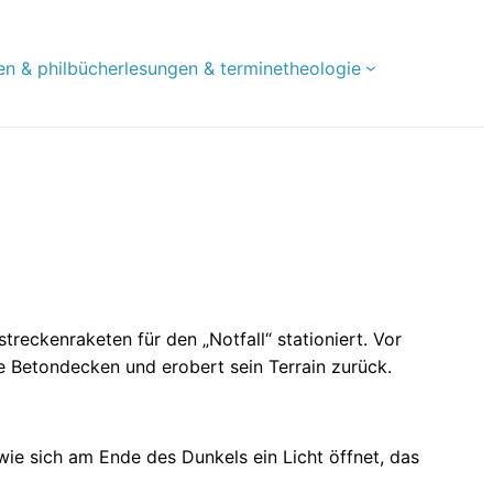
en & phil
bücher
lesungen & termine
theologie
reckenraketen für den „Notfall“ stationiert. Vor
te Betondecken und erobert sein Terrain zurück.
ie sich am Ende des Dunkels ein Licht öffnet, das