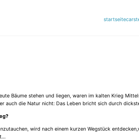
startseite
carst
ute Bäume stehen und liegen, waren im kalten Krieg Mittelst
r auch die Natur nicht: Das Leben bricht sich durch dicks
Weg?
einzutauchen, wird nach einem kurzen Wegstück entdecken,w
ht…