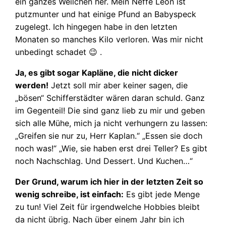
ein ganzes Weilchen her. Mein Neffe Leon ist
putzmunter und hat einige Pfund an Babyspeck
zugelegt. Ich hingegen habe in den letzten
Monaten so manches Kilo verloren. Was mir nicht
unbedingt schadet 😉 .
Ja, es gibt sogar Kapläne, die nicht dicker
werden!
Jetzt soll mir aber keiner sagen, die
„bösen“ Schifferstädter wären daran schuld. Ganz
im Gegenteil! Die sind ganz lieb zu mir und geben
sich alle Mühe, mich ja nicht verhungern zu lassen:
„Greifen sie nur zu, Herr Kaplan.“ „Essen sie doch
noch was!“ „Wie, sie haben erst drei Teller? Es gibt
noch Nachschlag. Und Dessert. Und Kuchen…“
Der Grund, warum ich hier in der letzten Zeit so
wenig schreibe, ist einfach:
Es gibt jede Menge
zu tun! Viel Zeit für irgendwelche Hobbies bleibt
da nicht übrig. Nach über einem Jahr bin ich