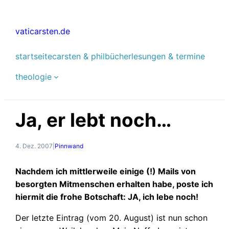
Zum
Inhalt
vaticarsten.de
springen
startseite
carsten & phil
bücher
lesungen & termine
theologie
Ja, er lebt noch…
4. Dez. 2007
|
Pinnwand
Nachdem ich mittlerweile einige (!) Mails von
besorgten Mitmenschen erhalten habe, poste ich
hiermit die frohe Botschaft:
JA, ich lebe noch!
Der letzte Eintrag (vom 20. August) ist nun schon