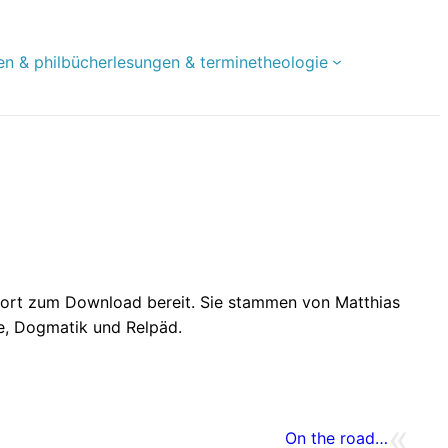
en & phil
bücher
lesungen & termine
theologie
fort zum Download bereit. Sie stammen von Matthias
ie, Dogmatik und Relpäd.
«
On the road…