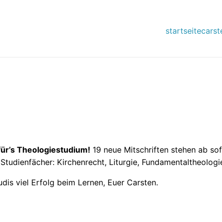
startseite
carst
r für’s Theologiestudium!
19 neue Mitschriften stehen ab so
 Studienfächer: Kirchenrecht, Liturgie, Fundamentaltheolog
udis viel Erfolg beim Lernen, Euer Carsten.