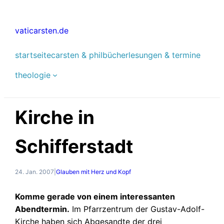
Zum
Inhalt
vaticarsten.de
springen
startseite
carsten & phil
bücher
lesungen & termine
theologie
Kirche in
Schifferstadt
24. Jan. 2007
|
Glauben mit Herz und Kopf
Komme gerade von einem interessanten
Abendtermin.
Im Pfarrzentrum der Gustav-Adolf-
Kirche haben sich Abgesandte der drei