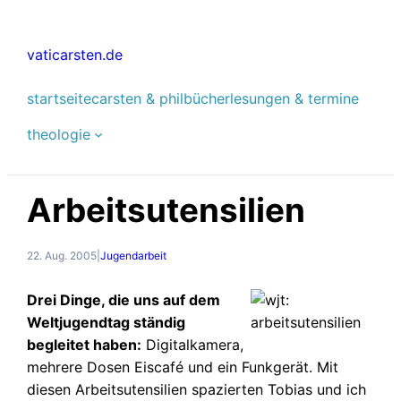
Zum
Inhalt
vaticarsten.de
springen
startseite
carsten & phil
bücher
lesungen & termine
theologie
Arbeitsutensilien
22. Aug. 2005
|
Jugendarbeit
Drei Dinge, die uns auf dem
Weltjugendtag ständig
begleitet haben:
Digitalkamera,
mehrere Dosen Eiscafé und ein Funkgerät. Mit
diesen Arbeitsutensilien spazierten Tobias und ich