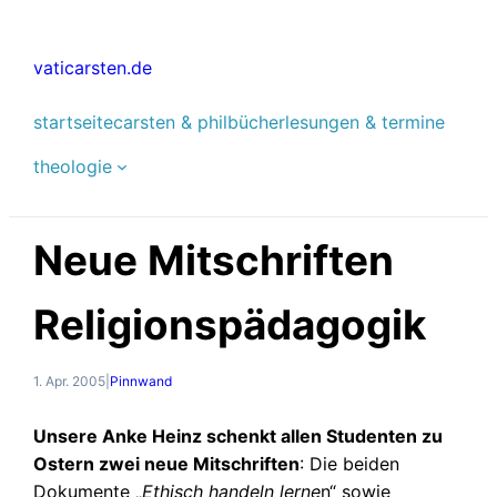
Zum
Inhalt
vaticarsten.de
springen
startseite
carsten & phil
bücher
lesungen & termine
theologie
Neue Mitschriften
Religionspädagogik
1. Apr. 2005
|
Pinnwand
Unsere Anke Heinz schenkt allen Studenten zu
Ostern zwei neue Mitschriften
: Die beiden
Dokumente „
Ethisch handeln lerne
n“ sowie