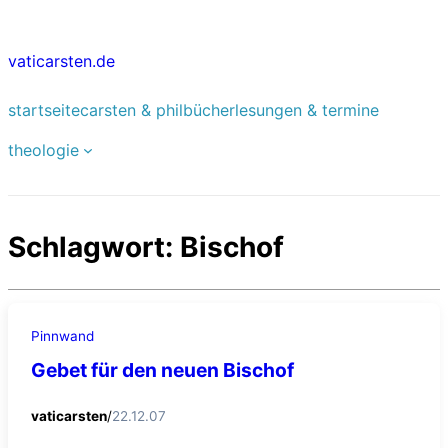
Zum
Inhalt
vaticarsten.de
springen
startseite
carsten & phil
bücher
lesungen & termine
theologie
Schlagwort:
Bischof
Pinnwand
Gebet für den neuen Bischof
vaticarsten
/
22.12.07