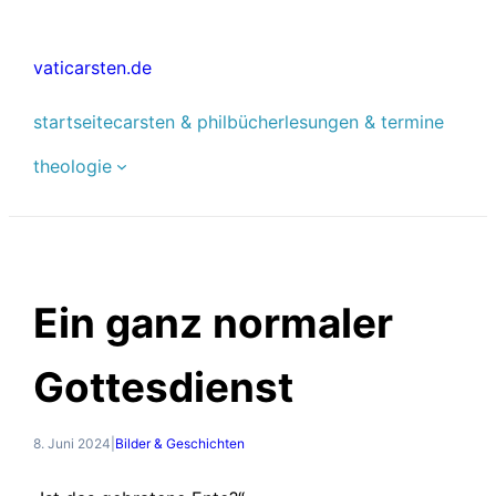
Zum
Inhalt
vaticarsten.de
springen
startseite
carsten & phil
bücher
lesungen & termine
theologie
Ein ganz normaler
Gottesdienst
8. Juni 2024
|
Bilder & Geschichten