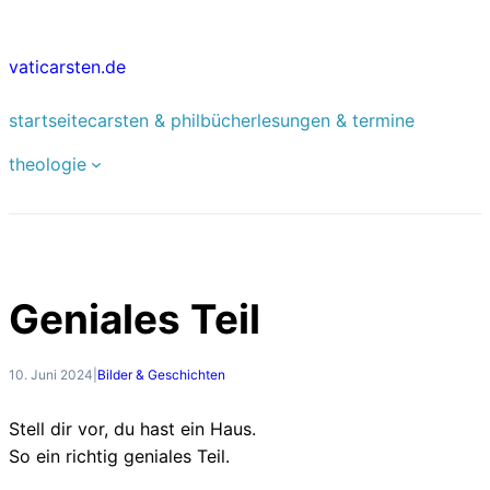
Zum
Inhalt
vaticarsten.de
springen
startseite
carsten & phil
bücher
lesungen & termine
theologie
Geniales Teil
10. Juni 2024
|
Bilder & Geschichten
Stell dir vor, du hast ein Haus.
So ein richtig geniales Teil.