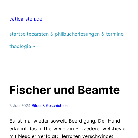
Zum
Inhalt
vaticarsten.de
springen
startseite
carsten & phil
bücher
lesungen & termine
theologie
Fischer und Beamte
7. Juni 2024
|
Bilder & Geschichten
Es ist mal wieder soweit. Beerdigung. Der Hund
erkennt das mittlerweile am Prozedere, welches er
mit Neugier verfolgt: Herrchen verschwindet