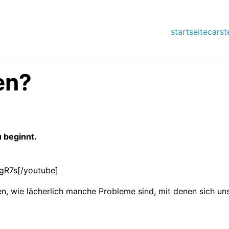
startseite
carst
en?
u beginnt.
gR7s[/youtube]
n, wie lächerlich manche Probleme sind, mit denen sich u