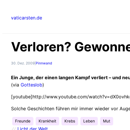
Zum
Inhalt
vaticarsten.de
springen
Verloren? Gewonn
30. Dez. 2009
|
Pinnwand
Ein Junge, der einen langen Kampf verliert – und ne
(via
Gotteslob
)
[youtube]http://www.youtube.com/watch?v=dX0ovhk
Solche Geschichten führen mir immer wieder vor Auge
Freunde
Krankheit
Krebs
Leben
Mut
«
Licht der Welt…