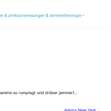
en & phil
bücher
lesungen & termine
theologie
nsereins so rumplagt und drüber jammert…
«
Happy New Year