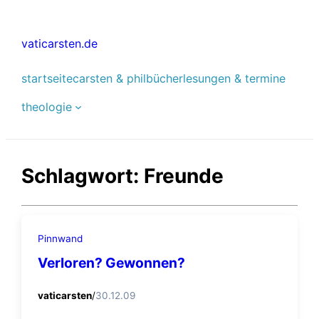
Zum
Inhalt
vaticarsten.de
springen
startseite
carsten & phil
bücher
lesungen & termine
theologie
Schlagwort:
Freunde
Pinnwand
Verloren? Gewonnen?
vaticarsten
/
30.12.09