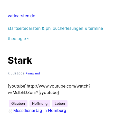
Zum
Inhalt
vaticarsten.de
springen
startseite
carsten & phil
bücher
lesungen & termine
theologie
Stark
7. Juli 2009
|
Pinnwand
[youtube]http://www.youtube.com/watch?
v=MslbhDZoniY[/youtube]
Glauben
Hoffnung
Leben
«
Messdienertag in Homburg