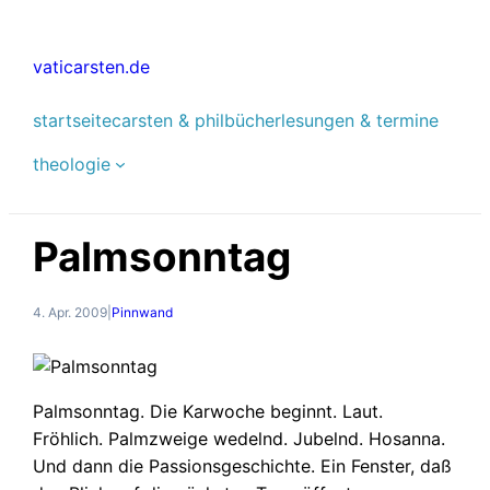
Zum
Inhalt
vaticarsten.de
springen
startseite
carsten & phil
bücher
lesungen & termine
theologie
Palmsonntag
4. Apr. 2009
|
Pinnwand
Palmsonntag. Die Karwoche beginnt. Laut.
Fröhlich. Palmzweige wedelnd. Jubelnd. Hosanna.
Und dann die Passionsgeschichte. Ein Fenster, daß