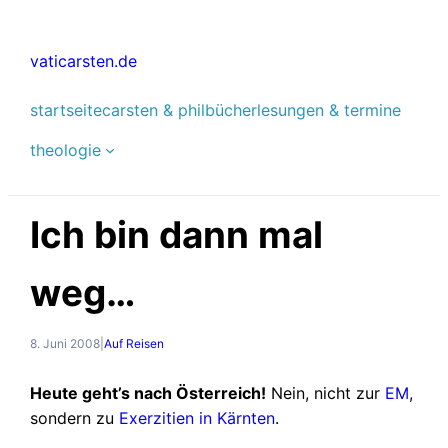
Zum
Inhalt
vaticarsten.de
springen
startseite
carsten & phil
bücher
lesungen & termine
theologie
Ich bin dann mal
weg…
8. Juni 2008
|
Auf Reisen
Heute geht’s nach Österreich!
Nein, nicht zur
EM
,
sondern zu
Exerzitien in Kärnten
.