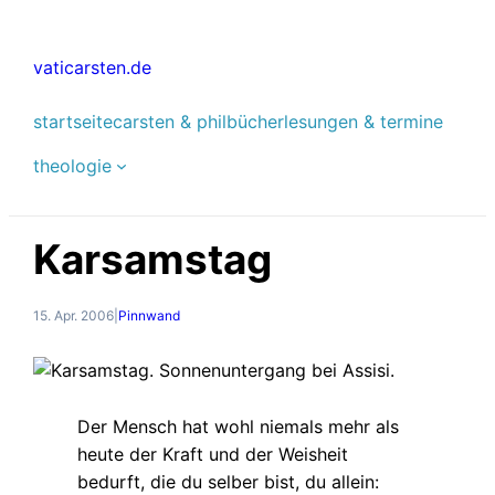
Zum
Inhalt
vaticarsten.de
springen
startseite
carsten & phil
bücher
lesungen & termine
theologie
Karsamstag
15. Apr. 2006
|
Pinnwand
Der Mensch hat wohl niemals mehr als
heute der Kraft und der Weisheit
bedurft, die du selber bist, du allein: