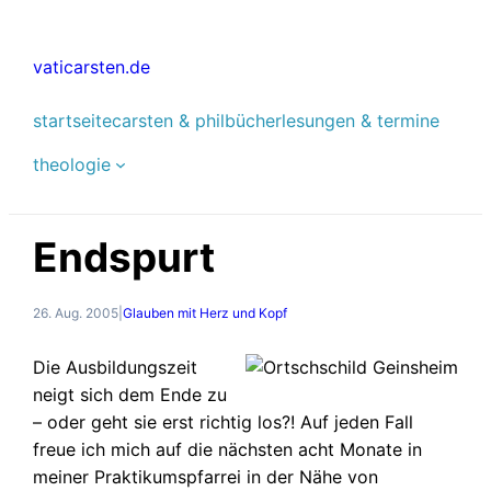
Zum
Inhalt
vaticarsten.de
springen
startseite
carsten & phil
bücher
lesungen & termine
theologie
Endspurt
26. Aug. 2005
|
Glauben mit Herz und Kopf
Die Ausbildungszeit
neigt sich dem Ende zu
– oder geht sie erst richtig los?! Auf jeden Fall
freue ich mich auf die nächsten acht Monate in
meiner Praktikumspfarrei in der Nähe von