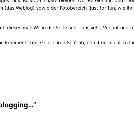
ges raus. Beliebte Inhalte bleiben: Der Bereich mit den Th
das Weblog) sowie der Fotobereich (just for fun, wie ihr 
uch dieses mal: Wenn die Seite sch… aussieht, Verlauf und 
ne kommentieren: Gebt euren Senf ab, damit mir nicht zu l
 blogging…”