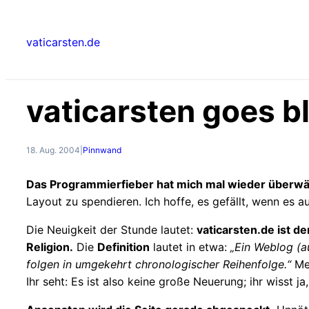
Zum
Inhalt
vaticarsten.de
springen
vaticarsten goes 
18. Aug. 2004
|
Pinnwand
Das Programmierfieber hat mich mal wieder überwäl
Layout zu spendieren. Ich hoffe, es gefällt, wenn es a
Die Neuigkeit der Stunde lautet:
vaticarsten.de ist 
Religion.
Die
Definition
lautet in etwa:
„Ein Weblog (au
folgen in umgekehrt chronologischer Reihenfolge.“
Meh
Ihr seht: Es ist also keine große Neuerung; ihr wisst