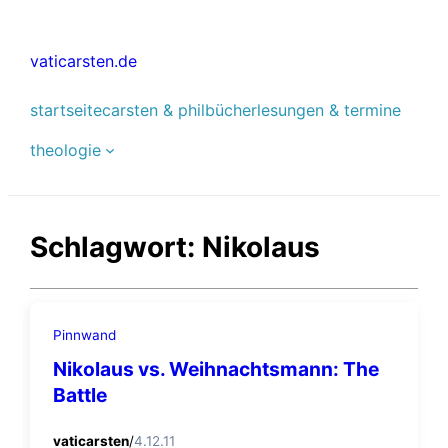
Zum
Inhalt
vaticarsten.de
springen
startseite
carsten & phil
bücher
lesungen & termine
theologie
Schlagwort:
Nikolaus
Pinnwand
Nikolaus vs. Weihnachtsmann: The
Battle
vaticarsten
/
4.12.11