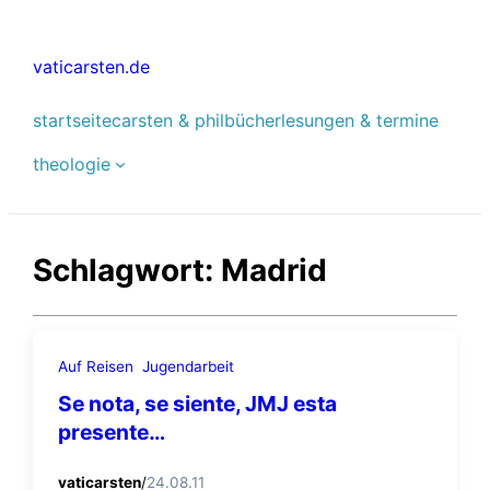
Zum
Inhalt
vaticarsten.de
springen
startseite
carsten & phil
bücher
lesungen & termine
theologie
Schlagwort:
Madrid
Auf Reisen
Jugendarbeit
Se nota, se siente, JMJ esta
presente…
vaticarsten
/
24.08.11