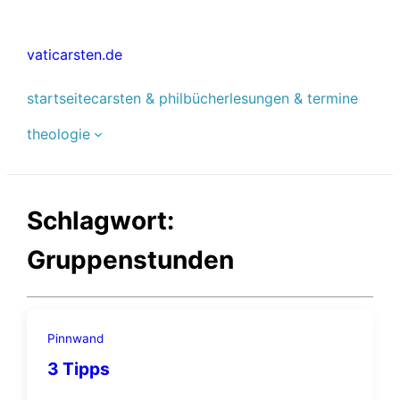
Zum
Inhalt
vaticarsten.de
springen
startseite
carsten & phil
bücher
lesungen & termine
theologie
Schlagwort:
Gruppenstunden
Pinnwand
3 Tipps