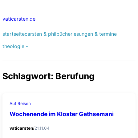
Zum
Inhalt
vaticarsten.de
springen
startseite
carsten & phil
bücher
lesungen & termine
theologie
Schlagwort:
Berufung
Auf Reisen
Wochenende im Kloster Gethsemani
vaticarsten
/
21.11.04