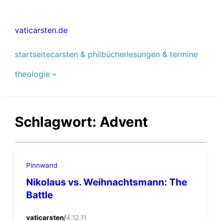
Zum
Inhalt
vaticarsten.de
springen
startseite
carsten & phil
bücher
lesungen & termine
theologie
Schlagwort:
Advent
Pinnwand
Nikolaus vs. Weihnachtsmann: The
Battle
vaticarsten
/
4.12.11