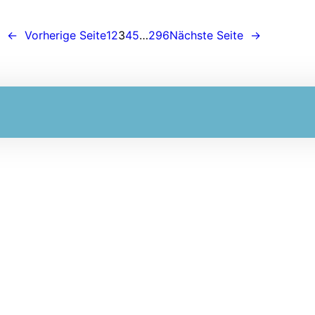
←
Vorherige Seite
1
2
3
4
5
…
296
Nächste Seite
→