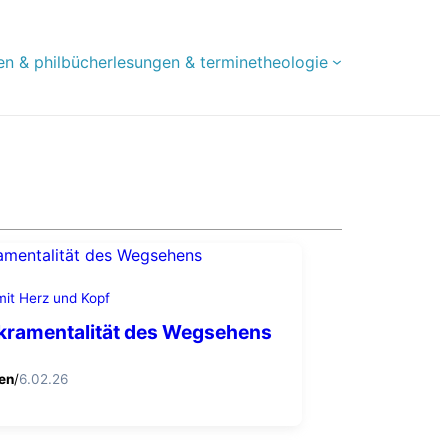
en & phil
bücher
lesungen & termine
theologie
mit Herz und Kopf
kramentalität des Wegsehens
ten
/
6.02.26