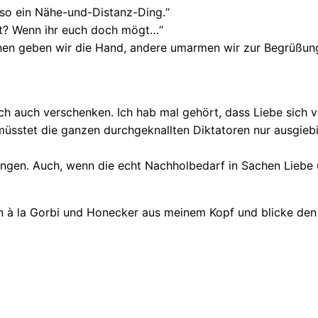
 so ein Nähe-und-Distanz-Ding.“
cht? Wenn ihr euch doch mögt…“
inen geben wir die Hand, andere umarmen wir zur Begrüßung
och auch verschenken. Ich hab mal gehört, dass Liebe sich v
r müsstet die ganzen durchgeknallten Diktatoren nur ausgi
ringen. Auch, wenn die echt Nachholbedarf in Sachen Liebe
kern à la Gorbi und Honecker aus meinem Kopf und blicke d