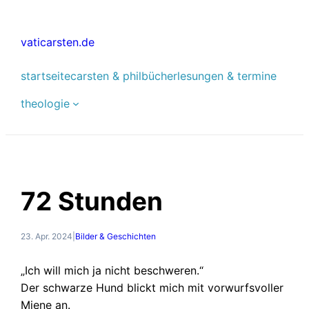
Zum
Inhalt
vaticarsten.de
springen
startseite
carsten & phil
bücher
lesungen & termine
theologie
72 Stunden
23. Apr. 2024
|
Bilder & Geschichten
„Ich will mich ja nicht beschweren.“
Der schwarze Hund blickt mich mit vorwurfsvoller
Miene an.