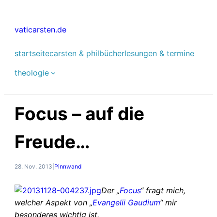
Zum
Inhalt
vaticarsten.de
springen
startseite
carsten & phil
bücher
lesungen & termine
theologie
Focus – auf die
Freude…
28. Nov. 2013
|
Pinnwand
Der „
Focus
“ fragt mich,
welcher Aspekt von „
Evangelii Gaudium
“ mir
besonderes wichtig ist.