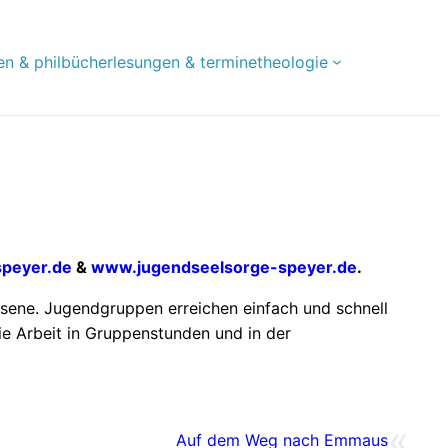
en & phil
bücher
lesungen & termine
theologie
peyer.de
&
www.jugendseelsorge-speyer.de
.
chsene. Jugendgruppen erreichen einfach und schnell
ie Arbeit in Gruppenstunden und in der
«
Auf dem Weg nach Emmaus