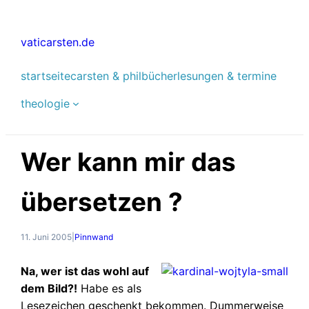
Zum
Inhalt
vaticarsten.de
springen
startseite
carsten & phil
bücher
lesungen & termine
theologie
Wer kann mir das
übersetzen ?
11. Juni 2005
|
Pinnwand
Na, wer ist das wohl auf
dem Bild?!
Habe es als
Lesezeichen geschenkt bekommen. Dummerweise