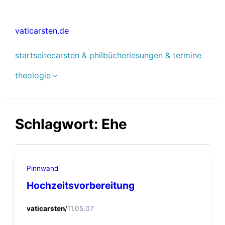
Zum
Inhalt
vaticarsten.de
springen
startseite
carsten & phil
bücher
lesungen & termine
theologie
Schlagwort:
Ehe
Pinnwand
Hochzeitsvorbereitung
vaticarsten
/
11.05.07