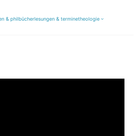
en & phil
bücher
lesungen & termine
theologie