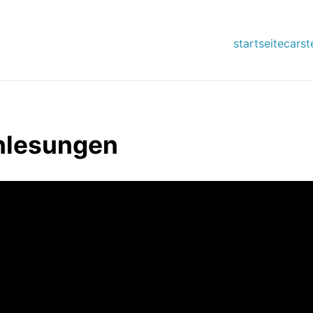
startseite
carst
enlesungen