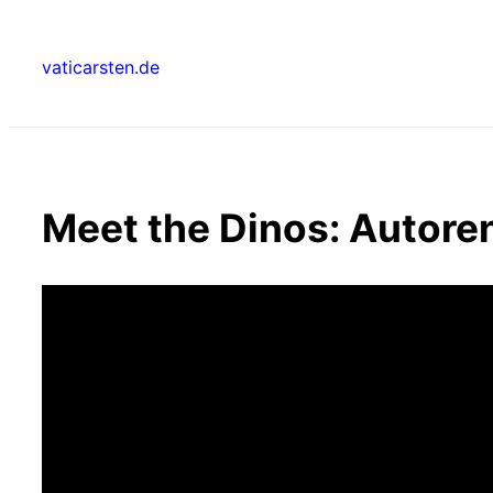
Zum
Inhalt
vaticarsten.de
springen
Meet the Dinos: Autor