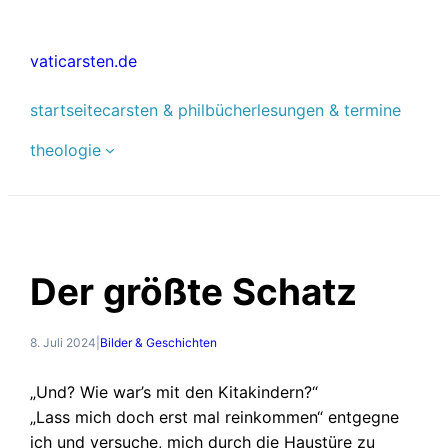
Zum
Inhalt
vaticarsten.de
springen
startseite
carsten & phil
bücher
lesungen & termine
theologie
Der größte Schatz
8. Juli 2024
|
Bilder & Geschichten
„Und? Wie war’s mit den Kitakindern?“
„Lass mich doch erst mal reinkommen“ entgegne
ich und versuche, mich durch die Haustüre zu