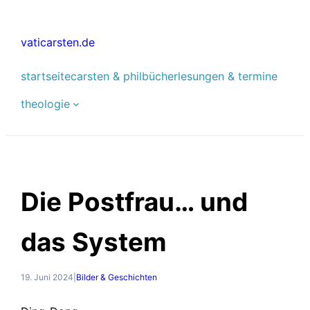
Zum
Inhalt
vaticarsten.de
springen
startseite
carsten & phil
bücher
lesungen & termine
theologie
Die Postfrau… und
das System
19. Juni 2024
|
Bilder & Geschichten