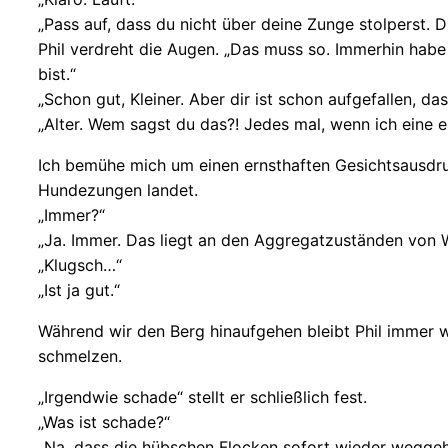
„Pass auf, dass du nicht über deine Zunge stolperst. D
Phil verdreht die Augen. „Das muss so. Immerhin ha
bist.“
„Schon gut, Kleiner. Aber dir ist schon aufgefallen, da
„Alter. Wem sagst du das?! Jedes mal, wenn ich eine e
Ich bemühe mich um einen ernsthaften Gesichtsausdr
Hundezungen landet.
„Immer?“
„Ja. Immer. Das liegt an den Aggregatzuständen von W
„Klugsch…“
„Ist ja gut.“
Während wir den Berg hinaufgehen bleibt Phil immer wi
schmelzen.
„Irgendwie schade“ stellt er schließlich fest.
„Was ist schade?“
„Na, dass die hübschen Flocken sofort wieder weggehe