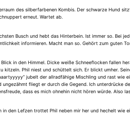
aum des silberfarbenen Kombis. Der schwarze Hund sitzt er
chnuppert erneut. Wartet ab.
hsten Busch und hebt das Hinterbein. Ist immer so. Bei jed
ntlichkeit informieren. Macht man so. Gehört zum guten To
lick in den Himmel. Dicke weiße Schneeflocken fallen herab
zu kitzeln. Phil niest und schüttelt sich. Er blickt umher. S
aartyyyyy“ jubelt der allradfähige Mischling und rast wie e
nd ungezähmt fliegt er durch die Gegend. Ich unterdrücke d
nsfreude, dass es mich ohnehin nicht hören würde. Also las
n in den Lefzen trottet Phil neben mir her und hechelt wie 