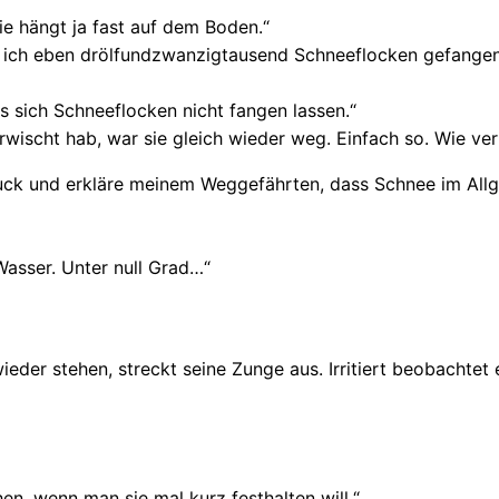
ie hängt ja fast auf dem Boden.“
be ich eben drölfundzwanzigtausend Schneeflocken gefange
ss sich Schneeflocken nicht fangen lassen.“
rwischt hab, war sie gleich wieder weg. Einfach so. Wie ve
uck und erkläre meinem Weggefährten, dass Schnee im All
asser. Unter null Grad…“
eder stehen, streckt seine Zunge aus. Irritiert beobachtet
n, wenn man sie mal kurz festhalten will.“