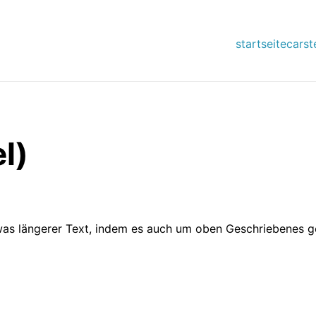
startseite
carst
l)
was längerer Text, indem es auch um oben Geschriebenes g