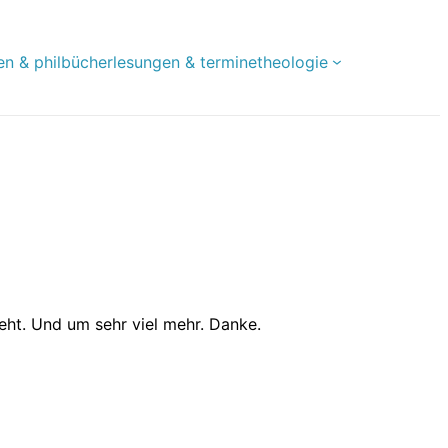
en & phil
bücher
lesungen & termine
theologie
eht. Und um sehr viel mehr. Danke.