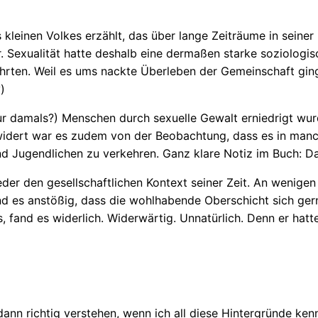
 kleinen Volkes erzählt, das über lange Zeiträume in seiner
r. Sexualität hatte deshalb eine dermaßen starke soziologi
ührten. Weil es ums nackte Überleben der Gemeinschaft ging
)
r damals?) Menschen durch sexuelle Gewalt erniedrigt wurd
idert war es zudem von der Beobachtung, dass es in manch
d Jugendlichen zu verkehren. Ganz klare Notiz im Buch: Das
er den gesellschaftlichen Kontext seiner Zeit. An wenigen S
nd es anstößig, dass die wohlhabende Oberschicht sich gern
, fand es widerlich. Widerwärtig. Unnatürlich. Denn er hatt
ann richtig verstehen, wenn ich all diese Hintergründe kenn