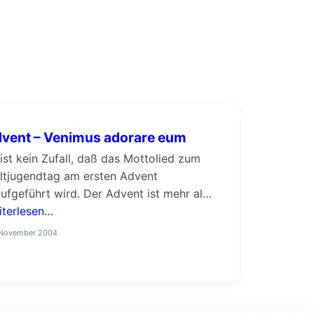
vent – Venimus adorare eum
ist kein Zufall, daß das Mottolied zum
ltjugendtag am ersten Advent
ufgeführt wird. Der Advent ist mehr als
rzen, Gebäck, Glühwein, Weihrauch. Im
iterlesen…
ent lädt uns die Kirche ein, mit den
 November 2004
iligen drei Königen aufzubrechen –
serem Stern zu folgen: „Warum verließen
nige ihre Paläste? Warum verfolgten
nige einen wandernden Stern? Warum