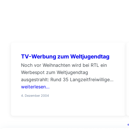
TV-Werbung zum Weltjugendtag
Noch vor Weihnachten wird bei RTL ein
Werbespot zum Weltjugendtag
ausgestrahlt: Rund 35 Langzeitfreiwillige
aus dem WJT-Büro werben um freiwillige
weiterlesen…
Helfer für den WJT. Auf der offiziellen
4. Dezember 2004
Homepage www.wjt2005.de könnt ihr euch
unter „Volunteer now!“ direkt melden. –
Danke @ rtl!