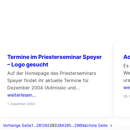
Termine im Priesterseminar Speyer
Ad
– Logo gesucht
Es 
We
Auf der Homepage des Priesterseminars
ura
Speyer findet ihr aktuelle Termine für
Ke
we
Dezember 2004 (Admissio und
Adv
Diakonenweihe). Der Homepage habe ich
weiterlesen…
28.
he
in den letzten Tagen ein überarbeitetes
1. Dezember 2004
un
Layout verpasst. Neue Inhalte folgen auch
Kö
in Kürze. Kritik ist willkommen! Zur Zeit
Kö
suchen wir noch ein neues, „lebendigeres“
«
Vorherige Seite
1
…
281
282
283
284
285
…
296
Nächste Seite
»